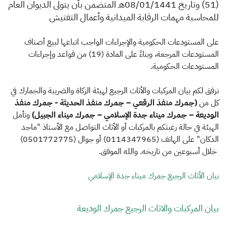
الزكاة
الجمارك
ضريبة القيمة المضافة
(51) وتاريخ 08/01/1441هـ المتضمن بأن يتولى الديوان العام
للمحاسبة مهمات الرقابة الميدانية وأعمال التفتيش
الإقرار الضريبي
التصرفات العقارية
على المستودعات الحكومية والإجراءات الواجب اتباعها لبيع أصناف
المستودعات المرجعة، وبناءً على المادة (19) من قواعد وإجراءات
المستودعات الحكومية.
نرفق لكم بيان المركبات والأثاث الرجيع لهيئة الزكاة والضريبة والجمارك في
كل من
(
جمرك منفذ الرقعي – جمرك منفذ الحديثة - جمرك منفذ
الوديعة – جمرك ميناء جدة الإسلامي – جمرك ميناء الجبيل)
وتأمل
الهيئة في حالة رغبتكم بالمركبات أو الأثاث التواصل مع الأستاذ "ماجد
الدكان" على الهاتف (0114347965) أو جوال (0501772775)
خلال أسبوعين من تاريخه. والله الموفق.
بيان الأثاث الرجيع جمرك ميناء جدة الإسلامي
بيان المركبات والاثاث الرجيع جمرك الوديعة