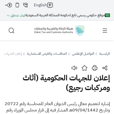
English
موقع حكومي رسمي تابع لحكومة المملكة العربية السعودية
كيف تتحقق
الرئيسية
التواصل الإعلامي
المنافسات والفرص الاستثمارية
إعلان للجهات الح
بحث
إعلان للجهات الحكومية (أثاث
ومركبات رجيع)
بحث AI
بحث
​​​​​إ
اقتراحات
شارة لتعميم معالي رئيس الديوان العام للمحاسبة رقم 20722
وتاريخ 09/04/1442هـ المشار فيه إلى قرار مجلس الوزراء رقم