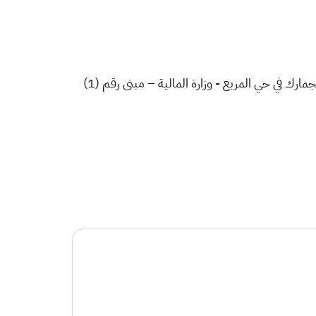
ولاستلام كراسة الشروط والمواصفات، يمكنكم مراجعة الإدارة العامة للاستثمار والخصخصة بديوان هيئة الزكاة والضريبة والجمارك في حي المربع - وزارة المالية – مبنى رقم (1)