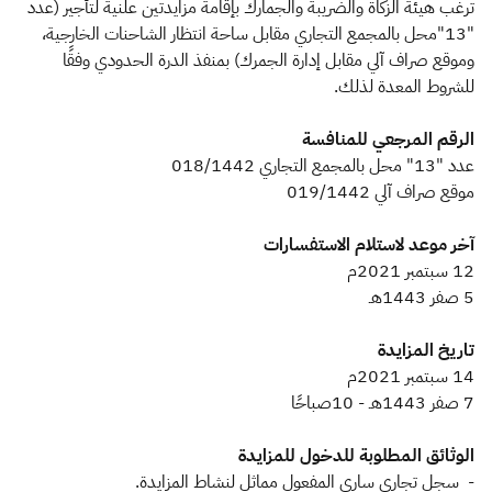
الزكاة
الجمارك
ضريبة القيمة المضافة
​​ترغب هيئة الزكاة والضريبة والجمارك بإقامة مزايدتين علنية لتأجير (عدد
"13"محل بالمجمع التجاري مقابل ساحة انتظار الشاحنات الخارجية،
الإقرار الضريبي
التصرفات العقارية
وموقع صراف آلي مقابل إدارة الجمرك) بمنفذ الدرة الحدودي وفقًا
للشروط المعدة لذلك.
الرقم المرجعي للمنافسة
عدد "13" محل بالمجمع التجاري 018/1442
موقع صراف آلي 019/1442
آخر موعد لاستلام الاستفسارات
12 سبتمبر 2021م
5 صفر 1443هـ
تاريخ المزايدة
14 سبتمبر 2021م
7 صفر 1443هـ - 10صباحًا
الوثائق المطلوبة للدخول للمزايدة
- سجل تجاري ساري المفعول مماثل لنشاط المزايدة.