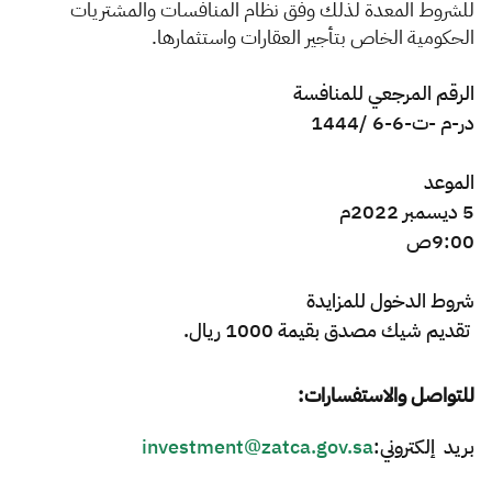
الزكاة
الجمارك
ضريبة القيمة المضافة
للشروط المعدة لذلك وفق نظام المنافسات والمشتريات
الحكومية الخاص بتأجير العقارات واستثمارها.
الإقرار الضريبي
التصرفات العقارية
الرقم
المرجعي
للمنافسة
در-م -ت-6-6 /1444​
الموعد
5 ديسمبر 2022م
9:00ص
شروط
الدخول
للمزايدة
تقديم شيك مصدق بقيمة 1000 ريال.
للتواصل والاستفسارات:
بريد إلكتروني:
investment@zatca.gov.sa