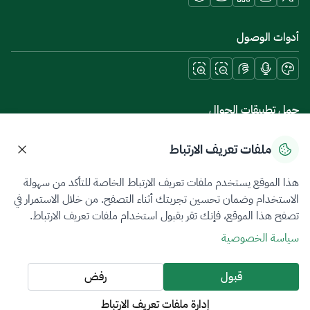
أدوات الوصول
حمل تطبيقات الجوال
ملفات تعريف الارتباط
هذا الموقع يستخدم ملفات تعريف الارتباط الخاصة للتأكد من سهولة
سياسة الخصوصية
شروط الاستخدام
خريطة الموقع
الاستخدام وضمان تحسين تجربتك أثناء التصفح. من خلال الاستمرار في
تصفح هذا الموقع، فإنك تقر بقبول استخدام ملفات تعريف الارتباط.
جميع الحقوق محفوظة 2026 © ZATCA.GOV.SA
سياسة الخصوصية
تم تطويره وصيانته بواسطة هيئة الزكاة والضريبة والجمارك
آخر تحديث للموقع في
07 أغسطس 2026 08:14 ص
قبول
رفض
إدارة ملفات تعريف الارتباط