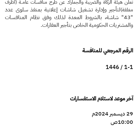
الزكاة
الجمارك
ضريبة القيمة المضافة
تعلن هيئة الزكاة والضريبة والجمارك عن طرح منافسات عامــة (أظرف
ل
تأجير وإدارة تشغيل شاشات إعلانية بمنفذ سلوى عدد
مغلقة)
الإقرار الضريبي
التصرفات العقارية
"43" شاشة، بالشروط
المعدة لذلك وفق نظام المنافسات
والمشتريات الحكومية الخاص بتأجير العقارات.
الرقم المرجعي للمنافسة
1-1 / 1446
آخر موعد لاستلام الاستفسارات
29 ديسمبر 2024م
10:00ص