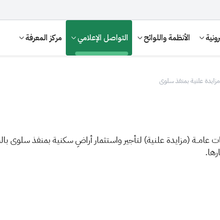
ونية
الأنظمة واللوائح
التواصل الإعلامي
مركز المعرفة
مزايدة علنية بمنفذ سلوى
ات عامــة (مزايدة علنية)
ل
تأجير واستثمار أراضِ سكنية بمنفذ سلوى ب
رها.
الإقرار الضريبي
التصرفات العقارية