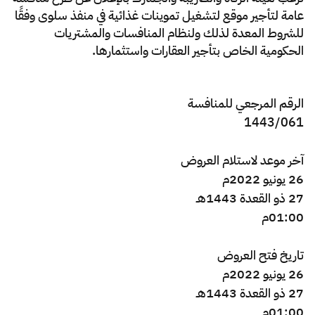
الزكاة
الجمارك
ضريبة القيمة المضافة
عامة لتأجير موقع لتشغيل تموينات غذائية في منفذ سلوى وفقًا
الإقرار الضريبي
التصرفات العقارية
للشروط المعدة لذلك ولنظام المنافسات والمشتريات
الحكومية الخاص بتأجير العقارات واستثمارها​
​.
الرقم المرجعي للمنافسة
1443/061
​آخر موعد لاستلام العروض
26 يونيو 2022م
27 ذو القعدة
1443
هـ
01:00م
تاريخ فتح العروض
26 يونيو 2022م
27 ذو القعدة
1443
هـ
01:00
م