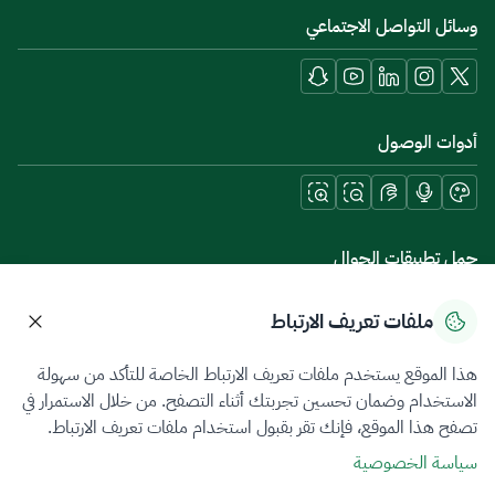
وسائل التواصل الاجتماعي
أدوات الوصول
حمل تطبيقات الجوال
ملفات تعريف الارتباط
هذا الموقع يستخدم ملفات تعريف الارتباط الخاصة للتأكد من سهولة
سياسة الخصوصية
شروط الاستخدام
خريطة الموقع
الاستخدام وضمان تحسين تجربتك أثناء التصفح. من خلال الاستمرار في
تصفح هذا الموقع، فإنك تقر بقبول استخدام ملفات تعريف الارتباط.
جميع الحقوق محفوظة 2026 © ZATCA.GOV.SA
سياسة الخصوصية
تم تطويره وصيانته بواسطة هيئة الزكاة والضريبة والجمارك