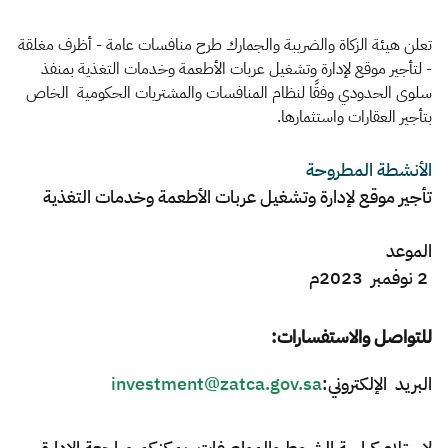
الزكاة
الجمارك
ضريبة القيمة المضافة
الإقرار الضريبي
التصرفات العقارية
تعلن هيئة الزكاة والضريبة والجمارك طرح منافسات عامة - أظرف مغلقة
- لتأجير موقع لإدارة وتشغيل عربات الأطعمة وخدمات التغذية بمنفذ
سلوى الحدودي وفقًا لنظام المنافسات والمشتريات الحكومية الخاص
بتأجير العقارات واستثمارها.
الأنشطة المطروحة
تأجير موقع لإدارة وتشغيل عربات الأطعمة وخدمات التغذية
الموعد
2 نوفمبر 2023م​
للتواصل والاستفسارات:
البريد الإلكتروني:
investment@zatca.gov.sa
لاستلام كراسة الشروط والمواصفات، يمكنكم مراجعة الإدارة