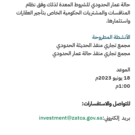
الزكاة
الجمارك
ضريبة القيمة المضافة
حالة عمار الحدودي للشروط المعدة لذلك وفق نظام
الإقرار الضريبي
التصرفات العقارية
المنافسات والمشتريات الحكومية الخاص بتأجير العقارات
واستثمارها.
الأنشطة المطروحة
مجمع تجاري منفذ الحديثة الحدودي
مجمع تجاري منفذ حالة عمار الحدودي
الموعد
18 يونيو 2023م
1:00م ​
للتواصل والاستفسارات:
بريد إلكتروني:
investment@zatca.gov.sa