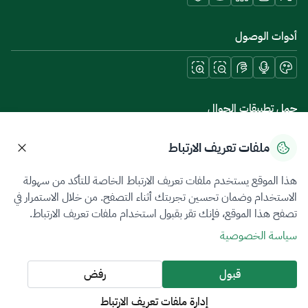
أدوات الوصول
حمل تطبيقات الجوال
ملفات تعريف الارتباط
هذا الموقع يستخدم ملفات تعريف الارتباط الخاصة للتأكد من سهولة
سياسة الخصوصية
شروط الاستخدام
خريطة الموقع
الاستخدام وضمان تحسين تجربتك أثناء التصفح. من خلال الاستمرار في
تصفح هذا الموقع، فإنك تقر بقبول استخدام ملفات تعريف الارتباط.
جميع الحقوق محفوظة 2026 © ZATCA.GOV.SA
سياسة الخصوصية
تم تطويره وصيانته بواسطة هيئة الزكاة والضريبة والجمارك
آخر تحديث للموقع في
06 أغسطس 2026 07:39 م
قبول
رفض
إدارة ملفات تعريف الارتباط