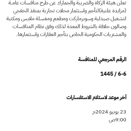
الزكاة
الجمارك
ضريبة القيمة المضافة
تعلن هيئة الزكاة والضريبة والجمارك عن طرح منافسات عامــة
الإقرار الضريبي
التصرفات العقارية
(مزايدة علنية)
لتأجير واستثمار محلات تجارية بمنفذ الخفجي
لتشغيل صيدلية وسوبرماركت
ومطعم ومغسلة ملابس ومكتبة
وصالون حلاقة بالشروط المعدة لذلك
وفق نظام المنافسات
والمشتريات الحكومية الخاص بتأجير العقارات واستثمارها.
الرقم المرجعي للمنافسة
6-6 / 1445
آخر موعد لاستلام الاستفسارات
23 يونيو 2024م
9:00ص