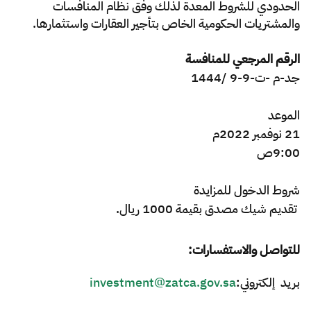
الزكاة
الجمارك
ضريبة القيمة المضافة
الحدودي للشروط المعدة لذلك وفق نظام المنافسات
والمشتريات الحكومية الخاص بتأجير العقارات واستثمارها.
الإقرار الضريبي
التصرفات العقارية
الرقم المرجعي
للمنافسة
جد-م -ت-9-9 /1444
الموعد
21 نوفمبر 2022م
9:00ص
شروط
الدخول
للمزايدة
تقديم شيك مصدق بقيمة 1000 ريال.
للتواصل والاستفسارات:
بريد إلكتروني:
investment@zatca.gov.sa