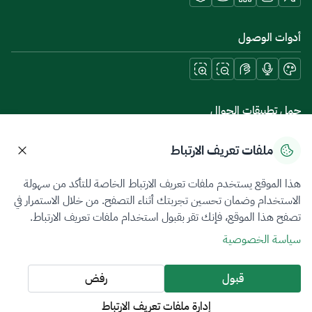
أدوات الوصول
حمل تطبيقات الجوال
ملفات تعريف الارتباط
هذا الموقع يستخدم ملفات تعريف الارتباط الخاصة للتأكد من سهولة
سياسة الخصوصية
شروط الاستخدام
خريطة الموقع
الاستخدام وضمان تحسين تجربتك أثناء التصفح. من خلال الاستمرار في
تصفح هذا الموقع، فإنك تقر بقبول استخدام ملفات تعريف الارتباط.
جميع الحقوق محفوظة 2026 © ZATCA.GOV.SA
سياسة الخصوصية
تم تطويره وصيانته بواسطة هيئة الزكاة والضريبة والجمارك
آخر تحديث للموقع في
05 أغسطس 2026 10:21 م
قبول
رفض
إدارة ملفات تعريف الارتباط