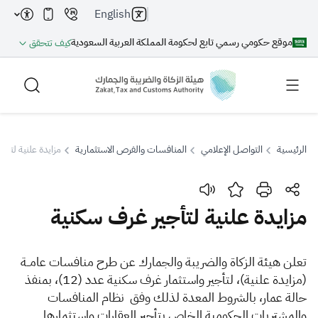
English
موقع حكومي رسمي تابع لحكومة المملكة العربية السعودية
كيف تتحقق
الرئيسية
التواصل الإعلامي
المنافسات والفرص الاستثمارية
مزايدة علنية لتأج
بحث
مزايدة علنية لتأجير غرف سكنية
بحث AI
بحث
​​ت
علن هيئة الزكاة والضريبة والجمارك عن طرح منافسات عامــة
(مزايدة علنية)، لتأجير واستثمار غرف سكنية عدد (12)، بمنفذ
اقتراحات
حالة عمار،
بالشروط المعدة لذلك وفق
نظام المنافسات
والمشتريات الحكومية الخاص بتأجير العقارات واستثمارها.