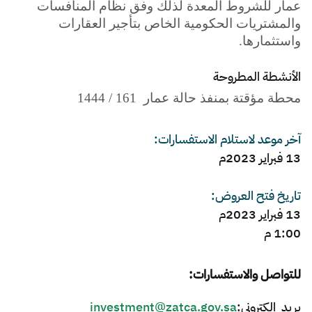
الزكاة
الجمارك
ضريبة القيمة المضافة
عمار للشروط المعدة لذلك وفق نظام المنافسات
الإقرار الضريبي
التصرفات العقارية
والمشتريات الحكومية الخاص بتأجير العقارات
واستثمارها.
الأنشطة المطروحة
محطة مؤقتة بمنفذ حالة عمار 161 / 1444
آخر موعد لاستلام الاستفسارات:
13 فبراير 2023م
تاريخ فتح العروض:
13 فبراير 2023م
1:00 م
للتواصل والاستفسارات:
بريد إلكتروني:
investment@zatca.gov.sa