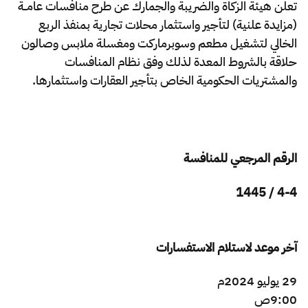
الزكاة
الجمارك
ضريبة القيمة المضافة
تعلن هيئة الزكاة والضريبة والجمارك عن طرح منافسات عامــة
الإقرار الضريبي
التصرفات العقارية
(مزايدة علنية) لتأجير واستثمار محلات تجارية بمنفذ الربع
الخالي لتشغيل مطعم وسوبرماركت ومغسلة ملابس وصالون
حلاقة بالشروط المعدة لذلك وفق نظام المنافسات
والمشتريات الحكومية الخاص بتأجير العقارات واستثمارها.
الرقم المرجعي للمنافسة
4-4 / 1445
آخر موعد لاستلام الاستفسارات
29 يوليو 2024م
9:00ص