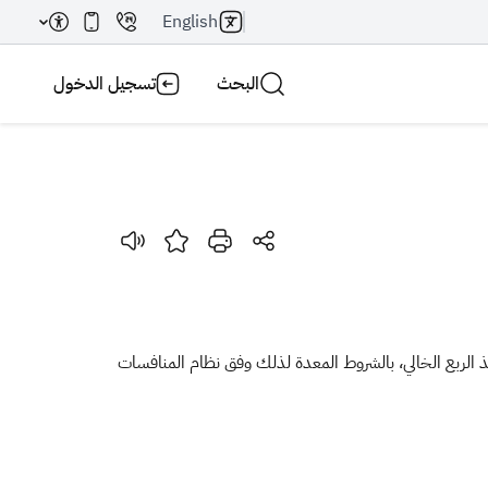
English
البحث
تسجيل الدخول
بحث AI
بحث
ة والضريبة والجمارك عن طرح منافسات عامـــــة (أظرف مغلقة) لتأجير واستثمار أرضٍ سكنية عدد (2) بمساحة 180م2 بمنفذ الربع الخالي، بالشروط المعدة لذلك وفق نظام المنافسات