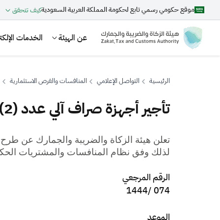
موقع حكومي رسمي تابع لحكومة المملكة العربية السعودية
كيف تتحقق
عن الهيئة
الخدمات الإلكتر
الرئيسية
التواصل الإعلامي
المنافسات والفرص الاستثمارية
تأجير أجهزة صراف آلي عدد (2) في منفذ الخفجي الحدودي
بحث
​​​تعلن
هيئة الزكاة والضريبة والجمارك عن
طرح م
لذلك وفق نظام المنافسات والمشتريات الحكوم
اقتراحات
الرقم المرجعي
الزكاة
الجمارك
ضريبة القيمة المضافة
074 /1444
الموعد