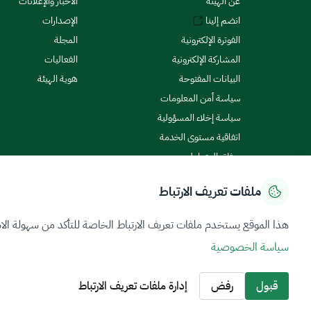
عن الهيئة
الأخبار والإعلانات
انضم إلينا
الإصدارات
الفوترة الإلكترونية
المجلة
المشاركة الإلكترونية
الفعاليات
البيانات المفتوحة
هوية الهيئة
سياسة أمن المعلومات
سياسة إخلاء المسؤولية
اتفاقية مستوى الخدمة
ميثاق المتعاملين
ملفات تعريف الارتباط
سياسة الخصوصية
شروط الاستخدام
خريطة الموقع
هذا الموقع يستخدم ملفات تعريف الارتباط الخاصة للتأكد من سهولة الا
سياسة الخصوصية
جميع الحقوق محفوظة 2026 © ZATCA.GOV.SA
تم تطويره وصيانته بواسطة هيئة الزكاة والضريبة والجمارك
قبول
رفض
إدارة ملفات تعريف الارتباط
آخر تحديث للموقع في
07 أغسطس 2026 08:14 ص