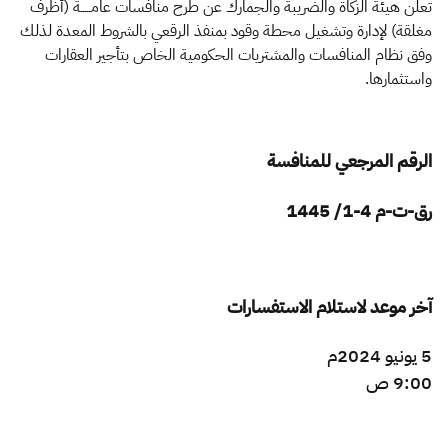
الزكاة
الجمارك
ضريبة القيمة المضافة
تعلن هيئة الزكاة والضريبة والجمارك عن طرح منافسات عامـــــة (أظرف
مغلقة) لإدارة وتشغيل محطة وقود بمنفذ الرقعي بالشروط المعدة لذلك
الإقرار الضريبي
التصرفات العقارية
وفق نظام المنافسات والمشتريات الحكومية الخاص بتأجير العقارات
واستثمارها.
الرقم المرجعي للمنافسة
رق-ت-م 4-1/ 1445
آخر موعد لاستلام الاستفسارات
5 يونيو 2024م
9:00 ص​