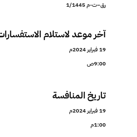
رق–ت-م 1/1445
آخر موعد لاستلام الاستفسارات
19 فبراير 2024م
9:00ص
تاريخ المنافسة
19 فبراير 2024م
1:00م