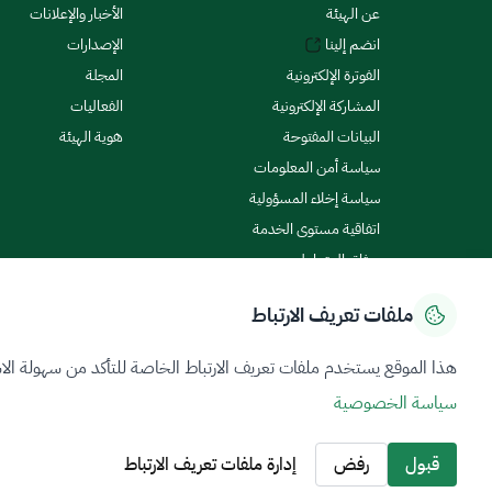
عن الهيئة
الأخبار والإعلانات
انضم إلينا
الإصدارات
الفوترة الإلكترونية
المجلة
المشاركة الإلكترونية
الفعاليات
البيانات المفتوحة
هوية الهيئة
سياسة أمن المعلومات
سياسة إخلاء المسؤولية
اتفاقية مستوى الخدمة
ميثاق المتعاملين
ملفات تعريف الارتباط
سياسة الخصوصية
شروط الاستخدام
خريطة الموقع
هذا الموقع يستخدم ملفات تعريف الارتباط الخاصة للتأكد من سهولة الا
سياسة الخصوصية
جميع الحقوق محفوظة 2026 © ZATCA.GOV.SA
تم تطويره وصيانته بواسطة هيئة الزكاة والضريبة والجمارك
قبول
رفض
إدارة ملفات تعريف الارتباط
آخر تحديث للموقع في
07 أغسطس 2026 06:00 م