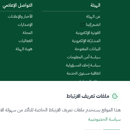
الهيئة
التواصل الإعلامي
عن الهيئة
الأخبار والإعلانات
انضم إلينا
الإصدارات
الفوترة الإلكترونية
المجلة
المشاركة الإلكترونية
الفعاليات
البيانات المفتوحة
هوية الهيئة
سياسة أمن المعلومات
سياسة إخلاء المسؤولية
اتفاقية مستوى الخدمة
ميثاق المتعاملين
ملفات تعريف الارتباط
سياسة الخصوصية
شروط الاستخدام
خريطة الموقع
هذا الموقع يستخدم ملفات تعريف الارتباط الخاصة للتأكد من سهولة الا
سياسة الخصوصية
جميع الحقوق محفوظة 2026 © ZATCA.GOV.SA
تم تطويره وصيانته بواسطة هيئة الزكاة والضريبة والجمارك