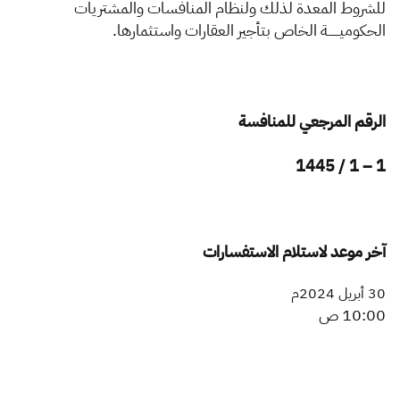
الزكاة
الجمارك
ضريبة القيمة المضافة
للشروط المعدة لذلك ولنظام المنافسات والمشتريات
الحكوميــــــة
ا
لخاص بتأجير العقارات واستثمارها.
الإقرار الضريبي
التصرفات العقارية
الرقم المرجعي للمنافسة
1 – 1 / 1445
آخر موعد لاستلام الاستفسارات
30 أبريل 2024م​
10:00 ص