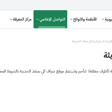
ونية
الأنظمة واللوائح
التواصل الإعلامي
مركز المعرفة
فرصة استثمارية في منفذ الحديثة
ثة
مــة (أظرف مغلقة) لتأجير واستثمار موقع صراف آلي بمنفذ الحديثة بالشروط ال
الإقرار الضريبي
التصرفات العقارية