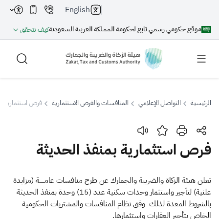
English
موقع حكومي رسمي تابع لحكومة المملكة العربية السعودية
كيف تتحقق
الرئيسية
التواصل الإعلامي
المنافسات والفرص الاستثمارية
فرص استثمارية بم
بحث
فرص استثمارية بمنفذ الحديثة
بحث AI
بحث
​​تعلن هيئة الزكاة والضريبة والجمارك عن طرح منافسات عامـــــة (مزايدة
علنية) لتأجير واستثمار وحدات سكنية عدد (15) وحدة بمنفذ الحديثة
اقتراحات
بالشروط المعدة لذلك وفق نظام المنافسات والمشتريات الحكومية
الخاص بتأجير العقارات واستثمارها.