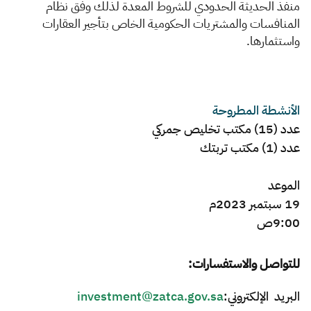
الزكاة
الجمارك
ضريبة القيمة المضافة
منفذ الحديثة الحدودي للشروط المعدة لذلك وفق نظام
المنافسات والمشتريات الحكومية الخاص بتأجير العقارات
الإقرار الضريبي
التصرفات العقارية
واستثمارها.
الأنشطة المطروحة
عدد (15) مكتب تخليص جمركي
عدد (1) مكتب تربتك
الموعد
19 سبتمبر 2023م
9:00ص
للتواصل والاستفسارات:
البريد الإلكتروني:
investment@zatca.gov.sa