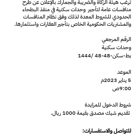
الزكاة
الجمارك
ضريبة القيمة المضافة
ترغب هيئة الزكاة والضريبة والجمارك بالإعلان عن طرح
منافسات عامة لتأجير وحدات سكنية في منفذ البطحاء
الإقرار الضريبي
التصرفات العقارية
الحدودي للشروط المعدة لذلك وفق نظام المنافسات
والمشتريات الحكومية الخاص بتأجير العقارات واستثمارها.
الرقم المرجعي
وحدات سكنية
بط-سكن-48-48 /1444
الموعد
5 يناير 2023م
9:00ص​
شروط
الدخول
للمزايدة
تقديم شيك مصدق بقيمة 1000 ريال.
للتواصل والاستفسارات: