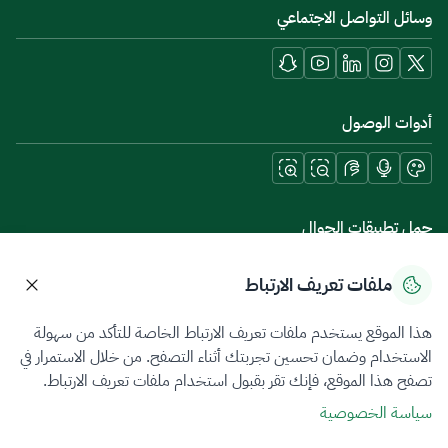
وسائل التواصل الاجتماعي
أدوات الوصول
حمل تطبيقات الجوال
ملفات تعريف الارتباط
هذا الموقع يستخدم ملفات تعريف الارتباط الخاصة للتأكد من سهولة
سياسة الخصوصية
شروط الاستخدام
خريطة الموقع
الاستخدام وضمان تحسين تجربتك أثناء التصفح. من خلال الاستمرار في
تصفح هذا الموقع، فإنك تقر بقبول استخدام ملفات تعريف الارتباط.
جميع الحقوق محفوظة 2026 © ZATCA.GOV.SA
سياسة الخصوصية
تم تطويره وصيانته بواسطة هيئة الزكاة والضريبة والجمارك