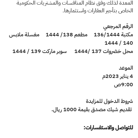
الزكاة
الجمارك
ضريبة القيمة المضافة
المعدة لذلك وفق نظام المنافسات والمشتريات الحكومية
الخاص بتأجير العقارات واستثمارها
.
الإقرار الضريبي
التصرفات العقارية
الرقم المرجعي
مكتبة 136/1444 مطعم 138/ 1444 مغسلة ملابس
140 / 1444
محل خضروات 137 /1444 سوبر ماركت 139 / 1444
الموعد
4 يناير 2023م
9:00ص
شروط
الدخول
للمزايدة
تقديم شيك مصدق بقيمة 1000 ريال.
للتواصل والاستفسارات: