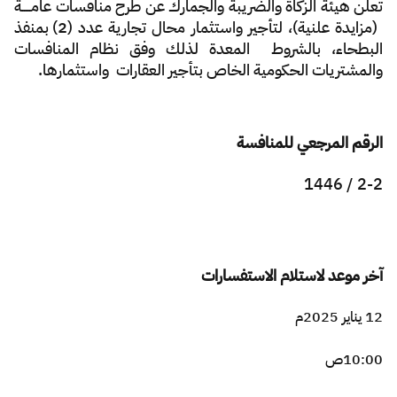
الزكاة
الجمارك
ضريبة القيمة المضافة
تعلن هيئة الزكاة والضريبة والجمارك عن طرح منافسات عامـــــة
(مزايدة علنية)، لتأجير واستثمار محال تجارية عدد (2) بمنفذ
الإقرار الضريبي
التصرفات العقارية
البطحاء، بالشروط المعدة لذلك وفق نظام المنافسات
والمشتريات الحكومية الخاص بتأجير العقارات واستثمارها.​
الرقم المرجعي للمنافسة
2-2 / 1446
آخر موعد لاستلام الاستفسارات
12 يناير 2025م
10:00ص