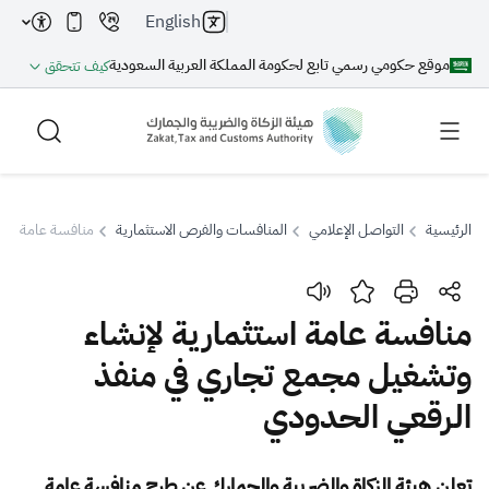
English
موقع حكومي رسمي تابع لحكومة المملكة العربية السعودية
كيف تتحقق
الرئيسية
التواصل الإعلامي
المنافسات والفرص الاستثمارية
منافسة عامة استث
بحث
منافسة عامة استثمارية لإنشاء
وتشغيل مجمع تجاري في منفذ
بحث AI
بحث
الرقعي الحدودي
اقتراحات
تعلن هيئة الزكاة والضريبة والجمارك عن طرح منافسة عامة