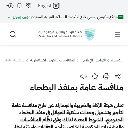
English
موقع حكومي رسمي تابع لحكومة المملكة العربية السعودية
كيف تتحقق
الرئيسية
التواصل الإعلامي
المنافسات والفرص الاستثمارية
منافسة عامة بمنف
بحث
منافسة عامة بمنفذ البطحاء
بحث AI
بحث
تعلن
هيئة الزكاة والضريبة والجمارك
عن
طرح منافسة عامة
لتأجير وتشغيل وحدات
سكنية للعوائل
في
منفذ البطحاء
اقتراحات
الحدودي،
للشروط المعدة لذلك وفق نظام المنافسات
والمشتريات الحكومية الخاص بتأجير العقارات واستثمارها.