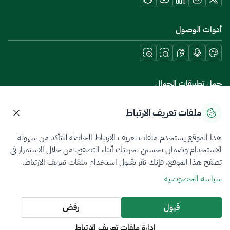
أدوات الوصول
حمل تطبيقات الجوال
ملفات تعريف الارتباط
هذا الموقع يستخدم ملفات تعريف الارتباط الخاصة للتأكد من سهولة
سياسة الخصوصية
شروط الاستخدام
خريطة الموقع
الاستخدام وضمان تحسين تجربتك أثناء التصفح. من خلال الاستمرار في
تصفح هذا الموقع، فإنك تقر بقبول استخدام ملفات تعريف الارتباط.
جميع الحقوق محفوظة 2026 © ZATCA.GOV.SA
سياسة الخصوصية
تم تطويره وصيانته بواسطة هيئة الزكاة والضريبة والجمارك
آخر تحديث للموقع في
06 أغسطس 2026 10:09 م
قبول
رفض
إدارة ملفات تعريف الارتباط