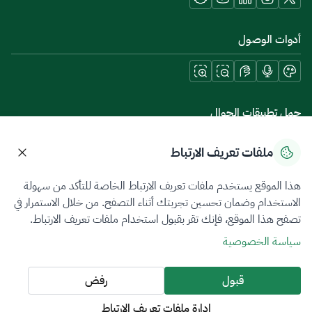
أدوات الوصول
حمل تطبيقات الجوال
ملفات تعريف الارتباط
هذا الموقع يستخدم ملفات تعريف الارتباط الخاصة للتأكد من سهولة
سياسة الخصوصية
شروط الاستخدام
خريطة الموقع
الاستخدام وضمان تحسين تجربتك أثناء التصفح. من خلال الاستمرار في
تصفح هذا الموقع، فإنك تقر بقبول استخدام ملفات تعريف الارتباط.
جميع الحقوق محفوظة 2026 © ZATCA.GOV.SA
سياسة الخصوصية
تم تطويره وصيانته بواسطة هيئة الزكاة والضريبة والجمارك
آخر تحديث للموقع في
07 أغسطس 2026 08:14 ص
قبول
رفض
إدارة ملفات تعريف الارتباط