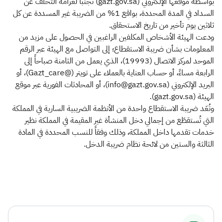
بواسطة موقعها الإلكتروني (gazt.gov.sa) تجنباً لغرامة التخلف عن
السداد في المدة المحددة، بواقع 1% من الضريبة غير المسددة عن كل
ثلاثين يوم تأخير من تاريخ الاستحقاق.
ودعت الهيئة الأشخاص المكلفين الراغبين في الحصول على مزيد من
المعلومات بشأن ضريبة الاستقطاع؛ إلى التواصل مع الهيئة عبر الرقم
الموحد لمركز الاتصال (19993)، الذي يعمل من الثامنة صباحاً إلى
الرابعة مساءً، أو حساب العناية بالعملاء على تويتر (@Gazt_care)، أو
البريد الإلكتروني (info@gazt.gov.sa)، أو المحادثات الفورية عبر موقع
الهيئة (gazt.gov.sa).
وتُعَد ضريبة الاستقطاع واحدة من الأنظمة الضريبية السارية في المملكة
التي تُستقطَع من إجمالي دخل المنشأة غير المقيمة في المملكة نظير
خدمات تقدمها داخل المملكة، وذلك وفقاً للنسب المحددة في المادة
الثالثة والستين من لائحة نظام ضريبة الدخل. ​