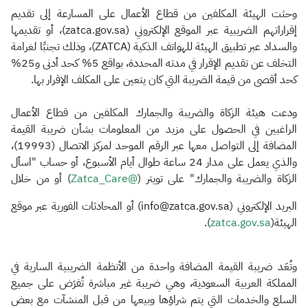
وحثت الهيئة المكلفين من قطاع الأعمال على المسارعة إلى تقديم
إقراراتهم الضريبية عبر الموقع الإلكتروني (zatca.gov.sa)، أو تقديمها
والسداد عبر تطبيق الهيئة للهواتف الذكية (ZATCA)، وذلك تجنبًا لغرامة
التخلف عن تقديم الإقرار في مدته المحددة، بواقع 5% كحد أدنى و25%
كحد أقصى من قيمة الضريبة التي كان يتعين على المكلف الإقرار بها.
ودعت هيئة الزكاة والضريبة والجمارك المكلفين من قطاع الأعمال
الراغبين في الحصول على مزيد من المعلومات بشأن ضريبة القيمة
المضافة إلى التواصل معها عبر الرقم الموحد لمركز الاتصال (19993)،
والذي يعمل على مدار 24 ساعة طوال أيام الأسبوع، أو حساب "اسأل
الزكاة والضريبة والجمارك" على تويتر (
@Zatca_Care
) أو من خلال
البريد الإلكتروني (info@zatca.gov.sa) أو المحادثات الفورية عبر موقع
الهيئة(
zatca.gov.sa​
).
وتُعَد ضريبة القيمة المضافة واحدة من الأنظمة الضريبية السارية في
المملكة العربية السعودية، وهي ضريبة غير مباشرة تُفرَض على جميع
السلع والخدمات التي يتم شراؤها وبيعها من قبل المنشآت مع بعض