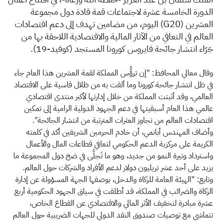
الدورة الخامسة عشرة لاجتماعات قمة قادة دول مجموعة
العشرين (G20) اليوم، من مضامين تهدف إلى دعم اقتصادات
العالم في التعافي من الآثار المالية والاقتصادية اللاحقة بها من
جَرّاء انتشار جائحة فايروس كورونا المستجد (كوفيد-19).
وقال معالي المحافظ: "إن ترؤُّس المملكة لقمة العشرين هذا العام جاء
في ظل انتشار جائحة كورونا وما ألقت به من ظلال قاسية على الاقتصاد
العالمي، وقد أثبتت المملكة من خلال إدارتها لأكبر منتدى اقتصادي
عالمي هذا العام أسبقيتها في دعم الجهود الدولية الرامية إلى تمكين
اقتصادات العالم من تجاوز العثرات المترتبة من انتشار الجائحة".
وأضاف المهندس أبانمي، أن خادم الحرمين الشريفين أكد في كلمته
الكريمة على مركزية الدعم الحكومي لتعافي قطاعات المال والأعمال
واسترداد وتيرة النمو من جديد، وهو ما تَجلَّى في ضخ دول المجموعة ما
يزيد على أحد عشر تريليون دولار لدعم الأفراد والشركات حول العالم.
وتابع: "الهيئة العامة للزكاة والدخل، بوصفها الجهة المسؤولة عن إدارة
الزكاة والضرائب في المملكة، قد أطلقت في سياق الجهود الحكومية أربع
عشرة مبادرة لتخفيف الأثر المالي والاقتصادي عن القطاع الخاص،
تتماشى مع توصيات صندوق النقد الدولي للجهات الضريبية حول العالم