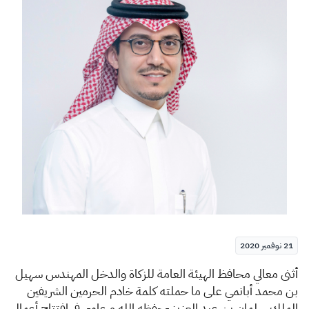
الزكاة
الجمارك
ضريبة القيمة المضافة
الإقرار الضريبي
التصرفات العقارية
21 نوفمبر 2020
​أ
ثنى معالي محافظ الهيئة العامة للزكاة والدخل المهندس سهيل
بن محمد أبانمي على ما حملته كلمة خادم الحرمين الشريفين
الملك سلمان بن عبد العزيز -حفظه الله ورعاه-، في افتتاح أعمال