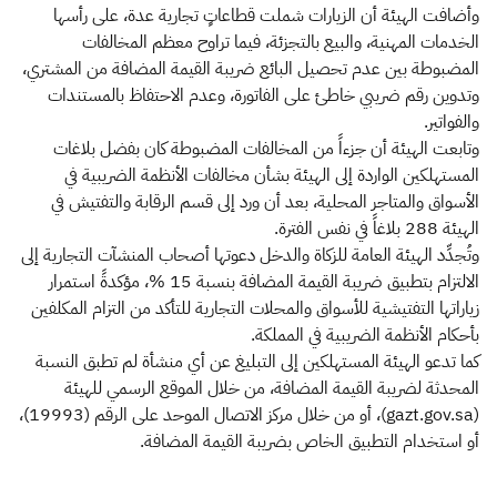
وأضافت الهيئة أن الزيارات شملت قطاعاتٍ تجارية عدة، على رأسها
الخدمات المهنية، والبيع بالتجزئة، فيما تراوح معظم المخالفات
المضبوطة بين عدم تحصيل البائع ضريبة القيمة المضافة من المشتري،
وتدوين رقم ضريبي خاطئ على الفاتورة، وعدم الاحتفاظ بالمستندات
والفواتير.
وتابعت الهيئة أن جزءاً من المخالفات المضبوطة كان بفضل بلاغات
المستهلكين الواردة إلى الهيئة بشأن مخالفات الأنظمة الضريبية في
الأسواق والمتاجر المحلية، بعد أن ورد إلى قسم الرقابة والتفتيش في
الهيئة 288 بلاغاً في نفس الفترة.
وتُجدِّد الهيئة العامة للزكاة والدخل دعوتها أصحاب المنشآت التجارية إلى
الالتزام بتطبيق ضريبة القيمة المضافة بنسبة 15 %، مؤكدةً استمرار
زياراتها التفتيشية للأسواق والمحلات التجارية للتأكد من التزام المكلفين
بأحكام الأنظمة الضريبية في المملكة.
كما تدعو الهيئة المستهلكين إلى التبليغ عن أي منشأة لم تطبق النسبة
المحدثة لضريبة القيمة المضافة، من خلال الموقع الرسمي للهيئة
(gazt.gov.sa)، أو من خلال مركز الاتصال الموحد على الرقم (19993)،
أو استخدام التطبيق الخاص بضريبة القيمة المضافة.