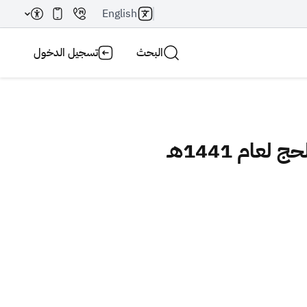
English
البحث
تسجيل الدخول
ام 1441هـ
بحث AI
بحث