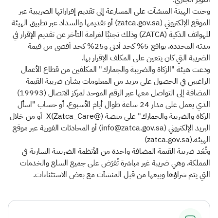
وحثت الهيئة المنشآت على المسارعة إلى تقديم إقراراتها الضريبية عبر
الموقع الإلكتروني (zatca.gov.sa) أو تقديمها والسداد عبر تطبيق الهيئة
للهواتف الذكية (ZATCA) وذلك تجنبًا لغرامة التأخر عن تقديم الإقرار في
مدته المحددة، بواقع 5% كحد أدنى و25% كحد أقصى من قيمة
الضريبة التي كان يتعين على المكلف الإقرار بها.
ودعت هيئة "الزكاة والضريبة والجمارك" المكلفين من قطاع الأعمال
الراغبين في الحصول على مزيد من المعلومات بشأن ضريبة القيمة
المضافة إلى التواصل معها عبر الرقم الموحد لمركز الاتصال (19993)
الذي يعمل على مدار 24 ساعة طوال أيام الأسبوع، أو حساب "اسأل
الزكاة والضريبة والجمارك" على منصة (@Zatca_Care)X أو من خلال
البريد الإلكتروني (info@zatca.gov.sa) أو المحادثات الفورية عبر موقع
الهيئة.(zatca.gov.sa)
وتُعَد ضريبة القيمة المضافة واحدة من الأنظمة الضريبية السارية في
المملكة، وهي ضريبة غير مباشرة تُفرَض على جميع السلع والخدمات
التي يتم شراؤها وبيعها من قبل المنشآت مع بعض الاستثناءات.​