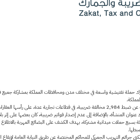
لمملكة.
وأسفرت هذه الزيارات التفتيشية للمنشآت الخاضعة للضريبة عن ضبط 2,984 مخالفة ضريبية، في قطاعات
ن المنشأة، بالإضافة إلى عدم إصدار فواتير ضريبية، كان بعضها على إثر بل
يئة بسبع حملات ميدانية مشتركة، بهدف الكشف على البضائع المهربة بالاطلاع ع
ضبطها.
كبي جرائم التهريب الجمركي للمحاكم المختصة عن طريق النيابة العامة لإيقاع