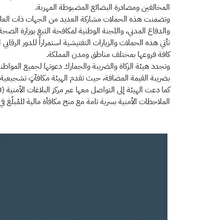
المخالفين ومصادرة البضائع المضبوطة المهربة.
وتضمنت هذه الحملات مشاركة العديد من الجهات ذات العلاقة، و
والدفاع المدني، واللجنة الوطنية لمكافحة التبغ بوزارة الصحة
تأتي هذه الحملات والزيارات التفتيشية استمراراً للدور الرقاب
كافة فروعها بمختلف مناطق ومدن المملكة.
بضريبة القيمة المضافة، حيث تقدم الهيئة مكافآتٍ تشجيعية للمبلغين عن المخالفات الضريبية بـ 2,5% من قيمة المخا
الملاحظات الأمنية بسرية تامة مع منح مكافأة مالية للمُبلّغ 