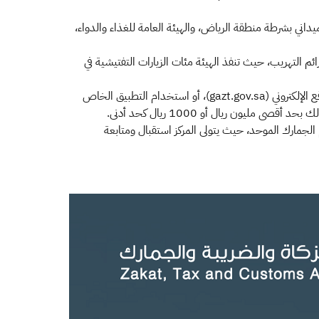
يداني بشرطة منطقة الرياض، والهيئة العامة للغذاء والدواء،
ائم التهريب، حيث تنفذ الهيئة مئات الزيارات التفتيشية في
وتجدد هيئة الزكاة والضريبة والجمارك دعوتها لجميع المواطنين والمقيمين إلى الإبلاغ عن أيٍ من المخالفات الضريبية، وذلك من خلال الموقع الإلكتروني (gazt.gov.sa)، أو استخدام التطبيق الخاص
تهريب ومخالفات أحكام نظام الجمارك الموحد، حيث يتولى المركز استقبال ومتابعة