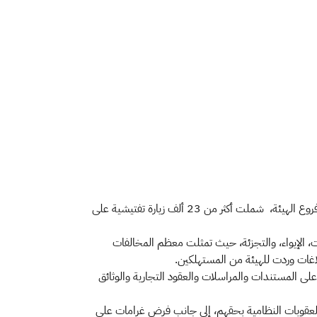
​​​​نفذت الفرق الرقابية والتفتيشية بهيئة الزكاة والضريبة والجمارك حملة تفتيشية واسعة في مختلف مدن ومحافظات المملكة بمشاركة جميع فروع الهيئة، شملت أكثر من 23 ألف زيارة تفتيشية على
 تجارية عدة، على رأسها العقارات، الإيواء، والتجزئة، حيث تمثلت معظم المخالفات
اغات وردت للهيئة من المستهلكين.
لى المستندات والمراسلات والعقود التجارية والوثائق
 العقوبات النظامية بحقهم، إلى جانب فرض غرامات على