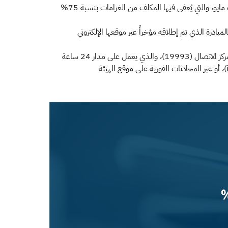
وأشارت هيئة الزكاة والدخل إلى أن المبادرة تتضمن مراحل ثلاث، الأولى انتهت بنهاية شهر مارس الماضي، والثانية ابتداءً من أبريل وحتى نهاية مايو، والتي يُعفى فيها المكلف من الغرامات بنسبة 75%
درة الذي تم إطلاقه مؤخراً عبر موقعها الإلكتروني
كما نوهت بأنه بإمكان الراغبين في الحصول على معلومات إضافية بشأن المبادرة وخدمات الهيئة الأخرى؛ التواصل معها عبر الرقم الموحد لمركز الاتصال (19993)، والذي يعمل على مدار 24 ساعة
طوال أيام الأسبوع، أو من خلال حساب العناية بالعملاء على تويتر (@Gazt_care)، أو البريد الإلكتروني الخاص بالهيئة (info@gazt.gov.sa)، أو عبر المحادثات الفورية على موقع الهيئة