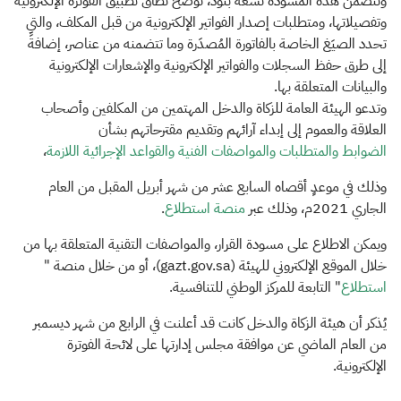
وتتضمن هذه المسودة تسعة بنود، توضح نطاق تطبيق الفوترة الإلكترونية
وتفصيلاتها، ومتطلبات إصدار الفواتير الإلكترونية من قبل المكلف، والتي
تحدد الصيَغ الخاصة بالفاتورة المُصدَرة وما تتضمنه​ من عناصر، إضافةً
إلى طرق حفظ السجلات والفواتير الإلكترونية والإشعارات الإلكترونية
والبيانات المتعلقة بها.
وتدعو الهيئة العامة للزكاة والدخل المهتمين من المكلفين وأصحاب
العلاقة والعموم إلى إبداء آرائهم وتقديم مقترحاتهم بشأن
الضوابط والمتطلبات والمواصفات الفنية والقواعد الإجرائية اللازمة​
،
وذلك في موعدٍ أقصاه السابع عشر من شهر أبريل المقبل من العام
الجاري 2021م، وذلك عبر
منصة استطلاع
.
ويمكن الاطلاع على مسودة القرار، والمواصفات التقنية المتعلقة بها من
خلال الموقع الإلكتروني للهيئة ​(gazt.gov.sa)، أو من خلال منصة "
استطلاع​
" التابعة للمركز الوطني للتنافسية.
يُذكر أن هيئة الزكاة والدخل كانت قد أعلنت في الرابع من شهر ديسمبر
من العام الماضي عن موافقة مجلس إدارتها على لائحة الفوترة
الإلكترونية.​