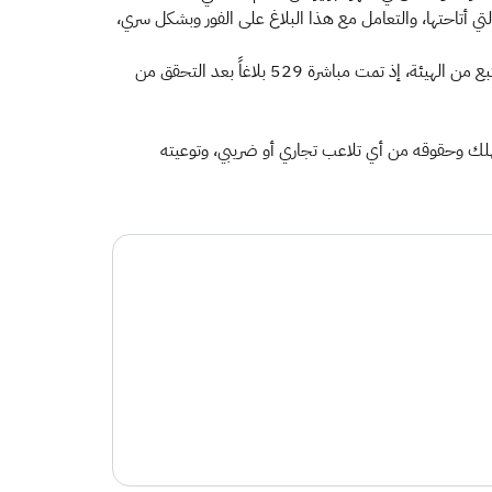
لتي أتاحتها، والتعامل مع هذا البلاغ على الفور وبشكل سري،
وبعد عام واحد فقط من إقرار لائحة المكافآت التشجيعية، تلقى قسم الرقابة والتفتيش بالهيئة آلاف البلاغات، وتم التعامل معها بالإجراء المتبع من الهيئة، إذ تمت مباشرة 529 بلاغاً بعد التحقق من
تهلك وحقوقه من أي تلاعب تجاري أو ضريبي، وتوعيته