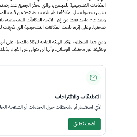
المكافآت التشجيعية للمبلغين، والتي تحفّز الجميع عند رصدهم
ينتهي بحصوله على مكافأة نظير بلاغه بـ 2.5% من قيمة المخالفة، أو بـ 1000 ريال كحدٍ أدنى ومليون ريال كحد أقصى.
صحتها، وعلى إثره، بلغت المكافآت التشجيعية التي صٌرِفت لهؤلاء المبلغ
ومن هذا المنطلق، تؤكد الهيئة العامة للزكاة والدخل على أ
وتثقيفه عبر مختلف الوسائل، وأنها لن تتوانى عن القيام بذلك.​
التعليقات والاقتراحات
لأي استفسار أو ملاحظات حول الخدمات أو الصفحة الحالي
أضف تعليق