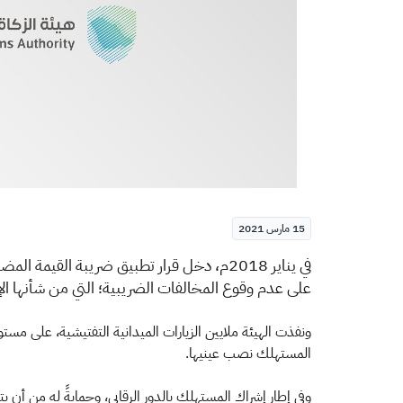
15 مارس 2021
​​في يناير 2018م، دخل قرار تطبيق ضريبة الق
على عدم وقوع المخالفات الضريبية؛ التي من شأنها الإضر
المستهلك نصب عينيها.
وفي إطار إشراك المستهلك بالدور الرقابي، وحمايةً له من أن ي