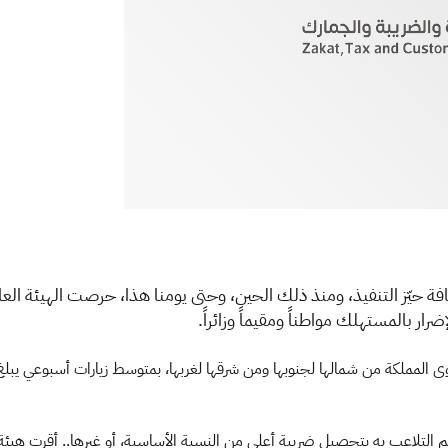
يمة المضافة حيّز التنفيذ، ومنذ ذلك الحين، وحتى يومنا هذا، حرصت الهيئة الع
ار بالمستهلك مواطناً ومقيماً وزائراً.
تم التلاعب به بتحصيل ضريبة أعلى من النسبة الأساسية، أو غيرها.. أقرت هيئة 