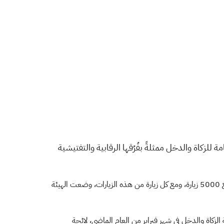
امة للزكاة والدخل ممثلةً بفُرُقها الرقابية والتفتيشية
ونفذت الهيئة ملايين الزيارات الميدانية التفتيشية، على مستوى المملكة من شمالها لجنوبها ومن شرقها لغربها، بمتوسط زيارات أسبوعي يبلغ 5000 زيارة، ومع كل زيارة من هذه الزيارات، وضعت الهيئة
الزكاة والدخل في شهر فبراير من العام الماضي، لائحة