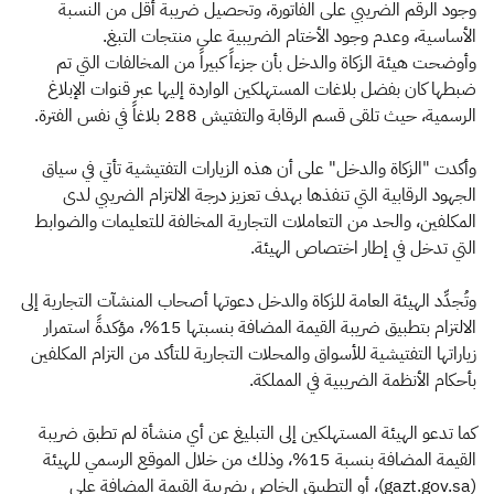
وجود الرقم الضريبي على الفاتورة، وتحصيل ضريبة أقل من النسبة
الأساسية، وعدم وجود الأختام الضريبية على منتجات التبغ.
وأوضحت هيئة الزكاة والدخل بأن جزءاً كبيراً من المخالفات التي تم
ضبطها كان بفضل بلاغات المستهلكين الواردة إليها عبر قنوات الإبلاغ
الرسمية، حيث تلقى قسم الرقابة والتفتيش 288 بلاغاً في نفس الفترة.
وأكدت "الزكاة والدخل" على أن هذه الزيارات التفتيشية تأتي في سياق
الجهود الرقابية التي تنفذها بهدف تعزيز درجة الالتزام الضريبي لدى
المكلفين، والحد من التعاملات التجارية المخالفة للتعليمات والضوابط
التي تدخل في إطار اختصاص الهيئة.
وتُجدِّد الهيئة العامة للزكاة والدخل دعوتها أصحاب المنشآت التجارية إلى
الالتزام بتطبيق ضريبة القيمة المضافة بنسبتها 15%، مؤكدةً استمرار
زياراتها التفتيشية للأسواق والمحلات التجارية للتأكد من التزام المكلفين
بأحكام الأنظمة الضريبية في المملكة.
كما تدعو الهيئة المستهلكين إلى التبليغ عن أي منشأة لم تطبق ضريبة
القيمة المضافة بنسبة 15%، وذلك من خلال الموقع الرسمي للهيئة
(gazt.gov.sa)، أو التطبيق الخاص بضريبة القيمة المضافة على