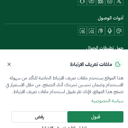
أدوات الوصول
حمل تطبيقات الجوال
ملفات تعريف الارتباط
هذا الموقع يستخدم ملفات تعريف الارتباط الخاصة للتأكد من سهولة
سياسة الخصوصية
شروط الاستخدام
خريطة الموقع
الاستخدام وضمان تحسين تجربتك أثناء التصفح. من خلال الاستمرار في
تصفح هذا الموقع، فإنك تقر بقبول استخدام ملفات تعريف الارتباط.
جميع الحقوق محفوظة 2026 © ZATCA.GOV.SA
سياسة الخصوصية
تم تطويره وصيانته بواسطة هيئة الزكاة والضريبة والجمارك
آخر تحديث للموقع في
08 أغسطس 2026 06:58 ص
قبول
رفض