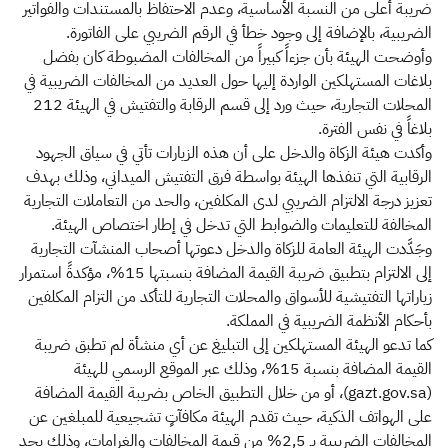
ضريبة أعلى من النسبة الأساسية، وعدم الاحتفاظ بالمستندات والفواتير
الضريبية، بالإضافة إلى وجود خطأ في الرقم الضريبي على الفاتورة.
وأوضحت الهيئة بأن جزءاً كبيراً من المخالفات المضبوطة كان بفضل
بلاغات المستهلكين الواردة إليها حول العديد من المخالفات الضريبية في
المحلات التجارية، حيث ورد إلى قسم الرقابة والتفتيش في الهيئة 212
بلاغاً في نفس الفترة.
وأكدت هيئة الزكاة والدخل على أن هذه الزيارات تأتي في سياق الجهود
الرقابية التي تنفذها الهيئة بواسطة فرق التفتيش الميداني، وذلك بهدف
تعزيز درجة الالتزام الضريبي لدى المكلفين، والحد من التعاملات التجارية
المخالفة للتعليمات والضوابط التي تدخل في إطار اختصاص الهيئة.
وجَدَّدت الهيئة العامة للزكاة والدخل دعوتها أصحاب المنشآت التجارية
إلى الالتزام بتطبيق ضريبة القيمة المضافة بنسبتها 15%، مؤكدةً استمرار
زياراتها التفتيشية للأسواق والمحلات التجارية للتأكد من التزام المكلفين
بأحكام الأنظمة الضريبية في المملكة.
كما تدعو الهيئة المستهلكين إلى التبليغ عن أي منشأة لم تطبق ضريبة
القيمة المضافة بنسبة 15%، وذلك عبر الموقع الرسمي للهيئة
(gazt.gov.sa)، أو من خلال التطبيق الخاص بضريبة القيمة المضافة
على الهواتف الذكية، حيث تقدم الهيئة مكافآتٍ تشجيعية للمبلغين عن
المخالفات الضريبية بـ 2,5% من قيمة المخالفات والغرامات، وذلك بحد