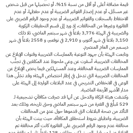
قيمة مضافة أعلى أو أقل من نسبة 15%، أو تحصيلها من قبل شخص
غير مسجَّل، أو عدم إصدار الفواتير الضريبية أو عدم حفظها، أو عدم
الاحتفاظ بالسجلات والفواتير الضريبية، أو عدم وجود الرقم الضريبي على
الفاتورة وغيرها من المخالفات، إذ ورد إلى قسم التحقيقات الزكوية
والضريبية في الهيئة 3,776 بلاغاً في شهر سبتمبر الماضي، تلا ذلك
3,150 بلاغاً في شهر أكتوبر، و 2,910 في نوفمبر، و 2558 بلاغاً في شهر
ديسمبر من العام المنصرم.
وتابعت الهيئة بأن جهود التوعية بالممارسات الضريبية وقنوات الإبلاغ عن
المخالفات الضريبية، أسفرت عن وعيٍ ملحوظ عند المكلفين في تجنُّب
الممارسات الضريبية المخالفة، وعند المستهلكين فيما يخص الإبلاغ عن
المخالفات الضريبية التي تدخل في إطار اختصاص الهيئة؛ وقد تجَلّى هذا
الوعي في الانخفاض التدريجي في عدد البلاغات الواردة إلى الهيئة على
مدار الأشهر الأربعة الماضية.
وكشفت هيئة الزكاة والدخل عن أنها قد صرفت مكافآتٍ تشجيعية لـ
529 مُبلِّغ في الفترة من شهر سبتمبر الماضي وحتى تاريخه، وذلك بعد
التأكد من صحة البلاغات التي قدموها حول عددٍ من المخالفات
الضريبية، وانطباق شروط استحقاق المكافأة، حيث بينت الهيئة بأن
مخالفة عدم وجود الرقم الضريبي على الفاتورة كانت أكثر مخالفة تم
الإبلاغ عنها من قبل المستهلكين وذلك بـ 128 بلاغاً، تليها مخالفة عدم