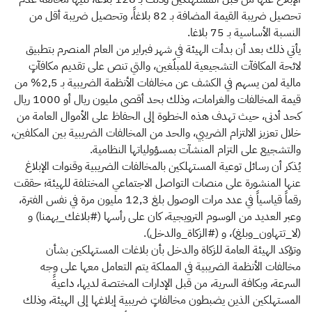
تحصيل ضريبة القيمة المضافة بـ 82 بلاغاً، وتحصيل ضريبة أقل من
النسبة الأساسية بـ 75 بلاغا.
يأتي ذلك بعد أن بدأت الهيئة في شهر فبراير من العام المنصرم بتطبيق
لائحة المكافآت التشجيعية للمبلّغين، والتي تنص على تقديم مكافآتٍ
مالية لمن يسهم في الكشف عن مخالفات الأنظمة الضريبية بـ 2,5% من
قيمة المخالفات والغرامات، وذلك بحد أقصى مليون ريال أو 1000 ريال
كحد أدنى، حيث تهدف هذه الخطوة إلى الحفاظ على الأموال العامة من
خلال تعزيز الالتزام الضريبي، والحد من المخالفات الضريبية بين المكلفين،
والتشجيع على التزام المنشآت بمسؤولياتها النظامية.
يُذكر أن رسائل توعية المستهلكين بالمخالفات الضريبية وقنوات الإبلاغ
عنها المنشورة على منصات التواصل الاجتماعي المختلفة للهيئة؛ حققت
رقماً قياسياً في عدد مرات الوصول بلغ 12,3 مليون مرة في نفس الفترة،
وعبر العديد من الوسوم الترويجية، كان على رأسها (#بلاغك_يهمنا) و
(لا_تتهاون_وبلغ)، و (#الزكاة_والدخل).
وتؤكد الهيئة العامة للزكاة والدخل بأن بلاغات المستهلكين بشأن
مخالفات الأنظمة الضريبية في المملكة يتم التعامل معها على وجه
السرعة، وبكافة السرية، من قبل الإدارات المختصة لديها، داعيةً
المستهلكين الذين يضبطون مخالفاتٍ ضريبية إبلاغها إلى الهيئة، وذلك