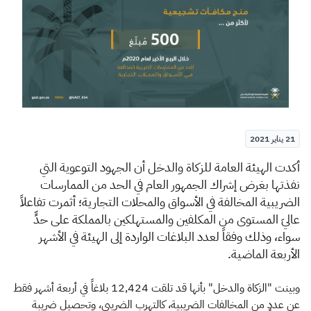
الزكاة
الجمارك
ضريبة القيمة المضافة
الإقرار الضريبي
التصرفات العقارية
21 يناير 2021
​أ
كدت الهيئة العامة للزكاة والدخل أن الجهود التوعوية التي
نفذتها بغرض إشراك الجمهور العام في الحد من الممارسات
الضريبية المخالفة في الأسواق والمحلات التجارية؛ أثمرت تفاعلاً
عاليَ المستوى من المكلفين والمستهلكين بالمملكة على حدٍّ
سواء، وذلك وفقاً لعدد البلاغات الواردة إلى الهيئة في الأشهر
الأربعة الماضية.
وبينت "الزكاة والدخل" بأنها قد تلقت 12,424 بلاغاً في أربعة أشهر فقط
عن عددٍ من المخالفات الضريبية، كالتهرب الضريبي، وتحصيل ضريبة