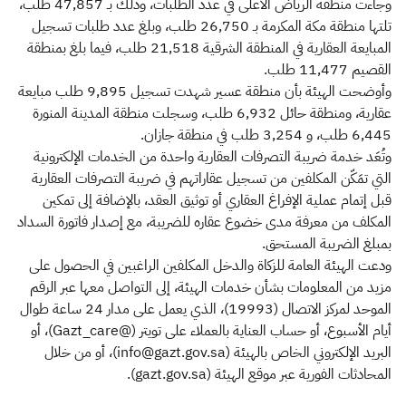
وجاءت منطقة الرياض الأعلى في عدد الطلبات، وذلك بـ 47,857 طلب،
تلتها منطقة مكة المكرمة بـ 26,750 طلب، وبلغ عدد طلبات تسجيل
المبايعة العقارية في المنطقة الشرقية 21,518 طلب، فيما بلغ بمنطقة
القصيم 11,477 طلب.
وأوضحت الهيئة بأن منطقة عسير شهدت تسجيل 9,895 طلب مبايعة
عقارية، ومنطقة حائل 6,932 طلب، وسجلت منطقة المدينة المنورة
6,445 طلب، و 3,254 طلب في منطقة جازان.
وتُعَد خدمة ضريبة التصرفات العقارية واحدة من الخدمات الإلكترونية
التي تمَكّن المكلفين من تسجيل عقاراتهم في ضريبة التصرفات العقارية
قبل إتمام عملية الإفراغ العقاري أو توثيق العقد، بالإضافة إلى تمكين
المكلف من معرفة مدى خضوع عقاره للضريبة، مع إصدار فاتورة السداد
بمبلغ الضريبة المستحق.
ودعت الهيئة العامة للزكاة والدخل المكلفين الراغبين في الحصول على
مزيد من المعلومات بشأن خدمات الهيئة، إلى التواصل معها عبر الرقم
الموحد لمركز الاتصال (19993)، الذي يعمل على مدار 24 ساعة طوال
أيام الأسبوع، أو حساب العناية بالعملاء على تويتر (@Gazt_care)، أو
البريد الإلكتروني الخاص بالهيئة (info@gazt.gov.sa)، أو من خلال
المحادثات الفورية عبر موقع الهيئة (gazt.gov.sa).​