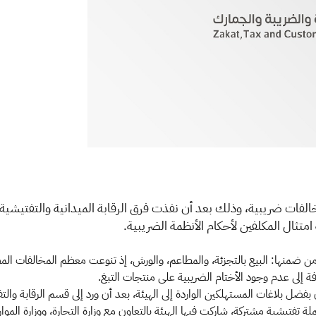
متثال المكلفين لأحكام الأنظمة الضريبية.
 ضمنها: البيع بالتجزئة، والمطاعم، والورش، إذ تنوعت معظم المخالفات المض
إلى عدم وجود الأختام الضريبية على منتجات التبغ.
 المستهلكين الواردة إلى الهيئة، بعد أن ورد إلى قسم الرقابة والتفتيش 293 بلاغاً في نفس ا
تفتيشية مشتركة، شاركت فيها الهيئة بالتعاون مع وزارة التجارة، ووزارة الموار