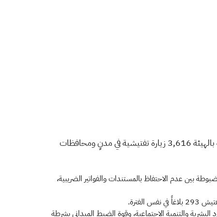
العامة للزكاة والدخل عن ضبط 510 مخالفات ضريبية، وذلك بعد أن نفذت فرق الرقابة الميدانية والتفتيشية بالهيئة 3,616 زيارة تفتيشية في مدنٍ ومحافظات
بوطة بين عدم الاحتفاظ بالمستندات والفواتير الضريبية،
لفترة.
د البشرية والتنمية الاجتماعية، وقوة الضبط الميداني بشرطة