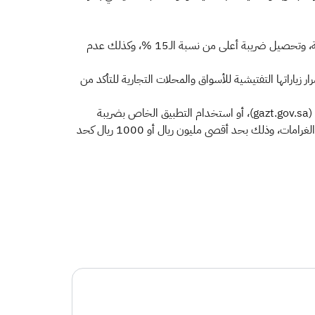
وتم خلال الحملة زيارة 90 موقعاً تجارياً أسفرت عن ضبط 40 مخالفة للأنظمة واللوائح الضريبية، على رأسها عدم الاحتفاظ بالفواتير الضريبية، وتحصيل ضريبة أعلى من نسبة الـ15 %، وكذلك عدم
ها أصحاب المنشآت التجارية إلى الالتزام بتطبيق ضريبة القيمة المضافة بنسبتها 15%، مؤكدةً استمرار زياراتها التفتيشية للأسواق والمحلات التجارية للتأكد من
كما تدعو الهيئة المستهلكين إلى التبليغ عن أي منشأة لم تطبق ضريبة القيمة المضافة بنسبة 15%، وذلك من خلال الموقع الرسمي للهيئة (gazt.gov.sa)، أو استخدام التطبيق الخاص بضريبة
القيمة المضافة على الهواتف الذكية، حيث تقدم الهيئة مكافآتٍ تشجيعية للمبلغين عن المخالفات الضريبية بـ 2,5% من قيمة المخالفات والغرامات، وذلك بحد أقصى مليون ريال أو 1000 ريال كحد