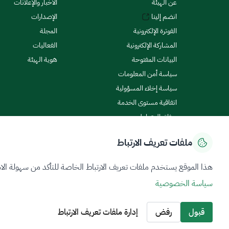
عن الهيئة
الأخبار والإعلانات
انضم إلينا
الإصدارات
الفوترة الإلكترونية
المجلة
المشاركة الإلكترونية
الفعاليات
البيانات المفتوحة
هوية الهيئة
سياسة أمن المعلومات
سياسة إخلاء المسؤولية
اتفاقية مستوى الخدمة
ميثاق المتعاملين
ملفات تعريف الارتباط
سياسة الخصوصية
شروط الاستخدام
خريطة الموقع
هذا الموقع يستخدم ملفات تعريف الارتباط الخاصة للتأكد من سهولة الا
سياسة الخصوصية
جميع الحقوق محفوظة 2026 © ZATCA.GOV.SA
تم تطويره وصيانته بواسطة هيئة الزكاة والضريبة والجمارك
قبول
رفض
إدارة ملفات تعريف الارتباط
آخر تحديث للموقع في
07 أغسطس 2026 06:00 م