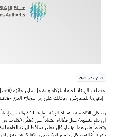
21 ديسمبر 2020
حصلت الهيئة العامة للزكاة والدخل على جائزة (أفضل مب
"إنفورما للمعارض"، وذلك على إثر النجاح الذي حققته 
إلى بناء منظومة عمل فَعَّالة، اعتماداً على مُمَكِّن (كفا
وتعليقاً على هذا الإنجاز، قال معالي محافظ الهيئة العامة ل
بشرية فَعّالة، تحظى بالتميز المؤسسي والكفاءة الإدارية في إدا