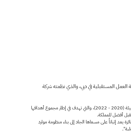
ة العمل المستقبلية في دبي، والذي نظمته شركة
وتحظى الأكاديمية باهتمام الهيئة العامة للزكاة والدخل، إيماناً منها بأن رأس المال البشري هو عنصر الارتكاز الأساسي في تحقيق استراتيجية الهيئة (2020 - 2022)، والتي تهدف في إطار مجموع أهدافها
تقبل أفضل للمملكة.
 يعد إثباتاً على مسعاها الجاد إلى بناء منظومة موارد
لية".