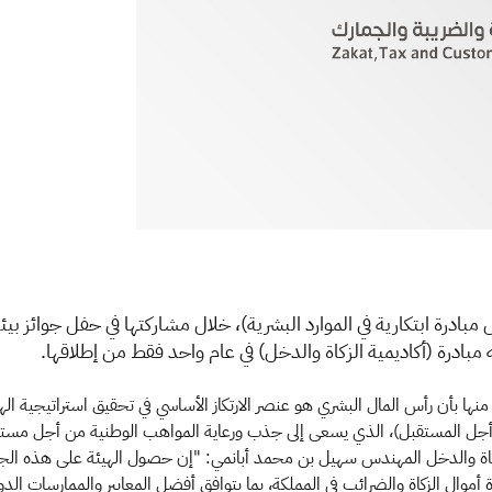
ادرة ابتكارية في الموارد البشرية)، خلال مشاركتها في حفل جوائز بيئ
مبادرة (أكاديمية الزكاة والدخل) في عام واحد فقط من إطلاقها.
ءات من أجل المستقبل)، الذي يسعى إلى جذب ورعاية المواهب الوطنية من أجل مس
لزكاة والدخل المهندس سهيل بن محمد أبانمي: "إن حصول الهيئة على هذه الجائزة
رة أموال الزكاة والضرائب في المملكة، بما يتوافق أفضل المعايير والممارسات الدو