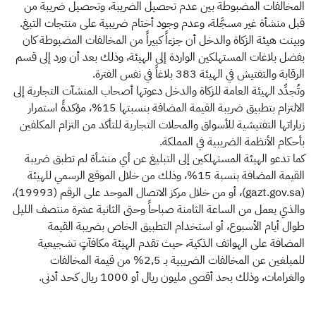
المخالفات المضبوطة بين عدم تحصيل الضريبة، وتحصيل ضريبة من
قبل منشأة غير مسجَّلة، وعدم وجود أختام ضريبية على منتجات التبغ.
وبينت هيئة الزكاة والدخل أن جزءاً كبيراً من المخالفات المضبوطة كان
بفضل بلاغات المستهلكين الواردة إلى الهيئة، وذلك بعد أن ورد إلى قسم
الرقابة والتفتيش في الهيئة 383 بلاغاً في نفس الفترة.
وتُجدِّد الهيئة العامة للزكاة والدخل دعوتها أصحاب المنشآت التجارية إلى
الالتزام بتطبيق ضريبة القيمة المضافة بنسبتها 15%، مؤكدةً استمرار
زياراتها التفتيشية للأسواق والمحلات التجارية للتأكد من التزام المكلفين
بأحكام الأنظمة الضريبية في المملكة.
كما تدعو الهيئة المستهلكين إلى التبليغ عن أي منشأة لم تطبق ضريبة
القيمة المضافة بنسبة 15%، وذلك من خلال الموقع الرسمي للهيئة
(gazt.gov.sa)، أو من خلال مركز الاتصال الموحد على الرقم (19993)،
والذي يعمل من الساعة الثامنة صباحاً وحتى الثانية عشرة منتصف الليل
طوال أيام الأسبوع، أو استخدام التطبيق الخاص بضريبة القيمة
المضافة على الهواتف الذكية، حيث تقدم الهيئة مكافآتٍ تشجيعية
للمبلغين عن المخالفات الضريبية بـ 2,5% من قيمة المخالفات
والغرامات، وذلك بحد أقصى مليون ريال أو 1000 ريال كحد أدنى.​