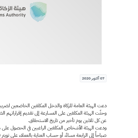
07 أكتوبر 2020
دعت الهيئة العامة للزكاة والدخل المكلفين الخاضعين لضريبة 
عن كل ثلاثين يوم تأخير من تاريخ الاستحقاق.
صباحاً إلى الرابعة مساءً، أو حساب العناية بالعملاء على تويتر (@Gazt_care)، أو البريد الإلكتروني (info@gazt.gov.sa)، أو المحادثات الفورية عبر موقع الهيئة (gov.sa