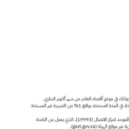
وذلك في موعدٍ أقصاه العاشر من شهر أكتوبر الجاري.
وحثّت الهيئة المكلفين على المسارعة إلى تقديم إقراراتهم الضريبية بواسطة موقعها الإلكتروني (gazt.gov.sa) تجنباً لغرامة التخلف عن السداد في المدة المحددة، بواقع 1% من الضريبة غير المسددة
ودعت الهيئة الأشخاص المكلفين الراغبين في الحصول على مزيد من المعلومات بشأن ضريبة الاستقطاع؛ إلى التواصل مع الهيئة عبر الرقم الموحد لمركز الاتصال (19993)، الذي يعمل من الثامنة