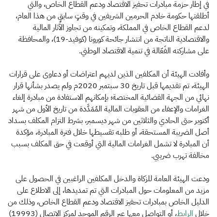
في إطار حزمة مبادرات تحفيز الاقتصاد ودعم القطاع الخاص، والتي
أطلقتها حكومة خادم الحرمين الشريفين في وقتٍ سابقٍ من هذا العام،
لدعم القطاع الخاص في المملكة، وتمكينه من تجاوز الآثار المالية
والاقتصادية الناتجة من انتشار جائحة كورونا (كوفيد-19)، والمحافظة
على مشاركته الفَعّالة في تنمية الاقتصاد الوطني.
وأفادت الهيئة أن المكلفين الذين لديهم اعتراضات أو دعاوى على قرارات
الهيئة، تم تقديمها قبل تاريخ 30 سبتمبر 2020م ولم يصدر بشأنها قرار
نهائي من الجهة القضائية المختصة؛ بإمكانهم الاستفادة من مبادرة إلغاء
الغرامات والإعفاء من العقوبات المالية المُمَدَّدة من تاريخ الأول من شهر
أكتوبر حتى الحادي والثلاثين من شهر ديسمبر، بشرط التزام المكلف بسداد
أصل الضريبة المستحقة، أو طلبه تقسيطها خلال فترة المبادرة، مؤكدة
أن المبادرة لا تشمل الغرامات المالية التي أوقعت في حق المكلف بسبب
مخالفة تهرب ضريبي.
ودعت الهيئة العامة للزكاة والدخل المكلفين الراغبين في الحصول على
مزيد من المعلومات حول المبادرات التي تم تمديدها، إلى الاطلاع على
الدليل الخاص بمبادرات تحفيز الاقتصاد ودعم القطاع الخاص، وذلك من
خلال
الرابط​
، أو التواصل معها عبر الرقم الموحد لمركز الاتصال (19993)