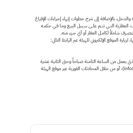
ة والدخل، بالإضافة إلى شرح خطوات إنهاء إجراءات الإفراغ
ارية التــي تتــم علــى سـبيل البيـع ومـا فـي حكمـه
لتصـرف شاملاً لكامـل العقار أو أي جـزء منه.
ارة الموقع الإلكتروني للهيئة عبر الرابط التالي:
ن في الحصول على مزيد من المعلومات بشأن خدمات الهيئة التواصل معها عبر الرقم الموحد لمركز الاتصال (19993)، والذي يعمل من الساعة الثامنة صباحاً وحتى الثانية عشرة
منتصف الليل طوال أيام الأسبوع، أو حساب العناية بالعملاء على تويتر (@Gazt_care)، أو البريد الإلكتروني الخاص بالهيئة (info@gazt.gov.sa)، أو من خلال المحادثات الفورية عبر موقع الهيئة