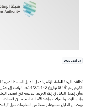
03 أكتوبر 2020
أطلقت الهيئة العامة للزكاة والدخل الدليل المبسط لضريبة ال
الكريم رقم (أ/84) وتاريـخ 14/2/1442هــ، الهادف إلى تمكين المواطنين من امتلاك مساكنهم وتحفيز القطاع العقاري السكني والتجاري.
ويأتي إطلاق الدليل في إطار الجهود التوعوية التي تنفذها اله
وإدارة الزكاة والضرائب، وإنفاذ الأنظمة الضريبية في المملكة.
ويتضمن الدليل مجموعة واسعة من المعلومات حول آلية تطبي